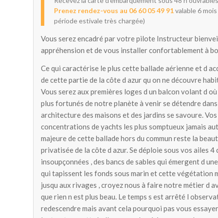
Recevez la carte d’embarquement sous 48 h ouvrables
Prenez rendez-vous au 06 60 05 49 91
valable 6 mois 
période estivale très chargée)
Vous serez encadré par votre pilote Instructeur bienvei
appréhension et de vous installer confortablement à b
Ce qui caractérise le plus cette ballade aérienne et d ac
de cette partie de la côte d azur qu on ne découvre hab
Vous serez aux premières loges d un balcon volant d où 
plus fortunés de notre planète à venir se détendre dans 
architecture des maisons et des jardins se savoure. Vos y
concentrations de yachts les plus somptueux jamais auta
majeure de cette ballade hors du commun reste la beauté
privatisée de la côte d azur. Se déploie sous vos ailes 4
insoupçonnées , des bancs de sables qui émergent d une e
qui tapissent les fonds sous marin et cette végétation
jusqu aux rivages , croyez nous à faire notre métier d 
que rien n est plus beau. Le temps s est arrêté l observ
redescendre mais avant cela pourquoi pas vous essayer