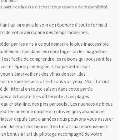
 par email
à partir de la date d’achat (sous réserve de disponibilité,
llant qui prendra le soin de répondre à toute forme d
ord de votre aéroplane des temps modernes.
céder par les airs à ce qui demeure le plus inaccessible
ituellement que dans les reportages ou les magazines.
il est facile de comprendre les raisons qui poussent les
cette région privilégiée . Chaque détail sur l
eux s émerveillent des villas de star , des
nt de luxe ne sera offert sous vos yeux. Mais l atout
 du littoral en toute saison dans cette partie
 caps à la beauté très différente . Des plages
au cristalline, des pins parasols . Les nuances de bleus
 méditerranéenne nature et cultivée qui s abandonne
aviateur depuis tant d années nous pouvons vous assurer
ation durerait des heures il va falloir malheureusement
 en bonus à l art du pilotage accompagné de votre