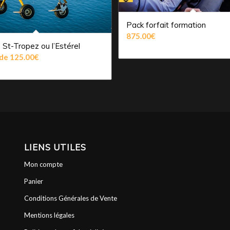
Pack forfait formation
875.00
€
 St-Tropez ou l’Estérel
 de
125.00
€
LIENS UTILES
Mon compte
Panier
Conditions Générales de Vente
Mentions légales