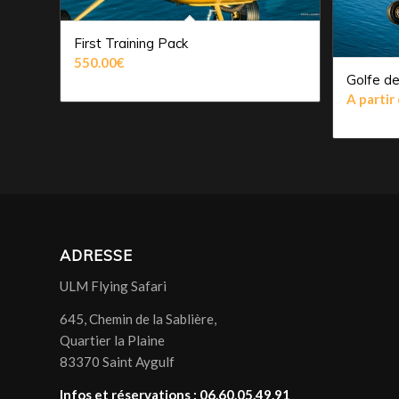
First Training Pack
550.00
€
Golfe de
A partir
ADRESSE
ULM Flying Safari
645, Chemin de la Sablière,
Quartier la Plaine
83370 Saint Aygulf
Infos et réservations : 06.60.05.49.91