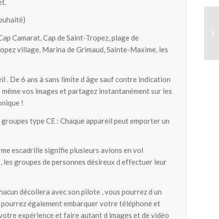
et.
ouhaité)
, Cap Camarat, Cap de Saint-Tropez, plage de
opez village, Marina de Grimaud, Sainte-Maxime, les
l . De 6 ans à sans limite d âge sauf contre indication
s même vos images et partagez instantanément sur les
onique !
es groupes type CE : Chaque appareil peut emporter un
erme escadrille signifie plusieurs avions en vol
, les groupes de personnes désireux d effectuer leur
hacun décollera avec son pilote , vous pourrez d un
us pourrez également embarquer votre téléphone et
votre expérience et faire autant d images et de vidéo