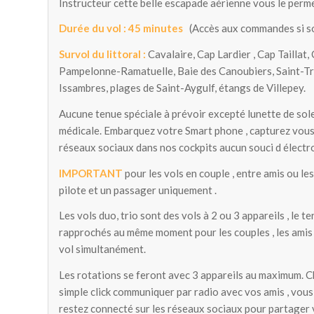
Instructeur cette belle escapade aérienne vous le perm
Durée du vol :
45 minutes
(Accès aux commandes si s
Survol du littoral :
Cavalaire, Cap Lardier , Cap Taillat
Pampelonne-Ramatuelle, Baie des Canoubiers, Saint-Tr
Issambres, plages de Saint-Aygulf, étangs de Villepey.
Aucune tenue spéciale à prévoir excepté lunette de solei
médicale. Embarquez votre Smart phone , capturez vou
réseaux sociaux dans nos cockpits aucun souci d électr
IMPORTANT
pour les vols en couple , entre amis ou l
pilote et un passager uniquement .
Les vols duo, trio sont des vols à 2 ou 3 appareils , le t
rapprochés au même moment pour les couples , les amis 
vol simultanément.
Les rotations se feront avec 3 appareils au maximum. C
simple click communiquer par radio avec vos amis , vo
restez connecté sur les réseaux sociaux pour partager 