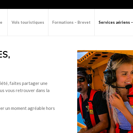
re
Vols touristiques
Formations – Brevet
Services aériens 
ES,
été, faites partager une
ous vous retrouver dans la
ger un moment agréable hors